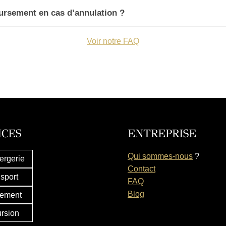
ursement en cas d’annulation ?
Voir notre FAQ
ICES
ENTREPRISE
Qui sommes-nous
?
ergerie
Contact
sport
FAQ
Blog
ement
rsion