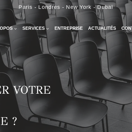
Paris - Londres - New York - Dubaï
ROPOS
SERVICES
ENTREPRISE
ACTUALITÉS
CON
ER VOTRE
E ?