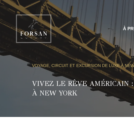
Aller
au
contenu
À P
VOYAGE, CIRCUIT ET EXCURSION DE LUXE À NE
VIVEZ LE RÊVE AMÉRICAIN 
À NEW YORK