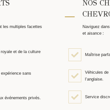
RTS
NOS C
CHEVR
 les multiples facettes
Naviguez dans 
et aisance :
royale et de la culture
Maîtrise parf
Véhicules de 
e expérience sans
l’anglaise.
Service discre
aux événements privés.